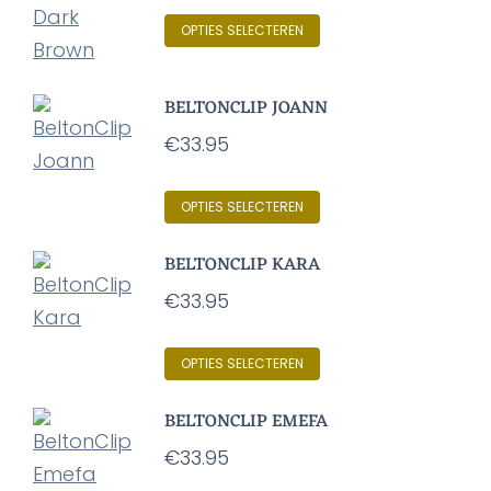
Dit
OPTIES SELECTEREN
product
heeft
BELTONCLIP JOANN
meerdere
€
33.95
variaties.
Deze
Dit
OPTIES SELECTEREN
optie
product
kan
BELTONCLIP KARA
heeft
gekozen
€
33.95
meerdere
worden
variaties.
op
Dit
OPTIES SELECTEREN
Deze
de
product
optie
BELTONCLIP EMEFA
productpagina
heeft
kan
€
33.95
meerdere
gekozen