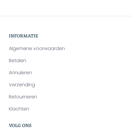
Deze
op
optie
de
kan
productpagina
gekozen
INFORMATIE
worden
op
Algemene voorwaarden
de
Betalen
productpagina
Annuleren
Verzending
Retourneren
Klachten
VOLG ONS