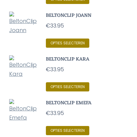
product
BELTONCLIP JOANN
heeft
€
33.95
meerdere
variaties.
Dit
OPTIES SELECTEREN
Deze
product
optie
BELTONCLIP KARA
heeft
kan
€
33.95
meerdere
gekozen
variaties.
worden
Dit
OPTIES SELECTEREN
Deze
op
product
optie
de
BELTONCLIP EMEFA
heeft
kan
productpagina
€
33.95
meerdere
gekozen
variaties.
worden
Dit
OPTIES SELECTEREN
Deze
op