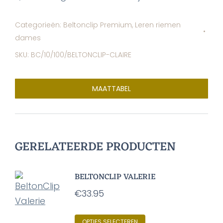
Categorieën:
Beltonclip Premium
,
Leren riemen
dames
SKU:
BC/10/100/BELTONCLIP-CLAIRE
MAATTABEL
GERELATEERDE PRODUCTEN
BELTONCLIP VALERIE
€
33.95
Dit
OPTIES SELECTEREN