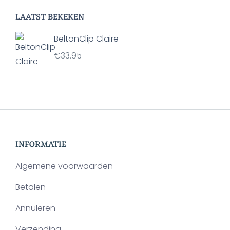
de
kan
productpagina
LAATST BEKEKEN
gekozen
BeltonClip Claire
worden
€
33.95
op
de
productpagina
INFORMATIE
Algemene voorwaarden
Betalen
Annuleren
Verzending