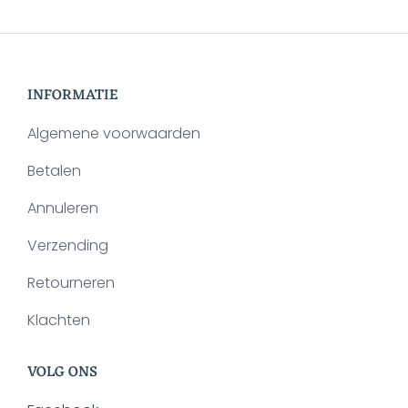
op
optie
de
kan
productpagina
gekozen
INFORMATIE
worden
op
Algemene voorwaarden
de
Betalen
productpagina
Annuleren
Verzending
Retourneren
Klachten
VOLG ONS