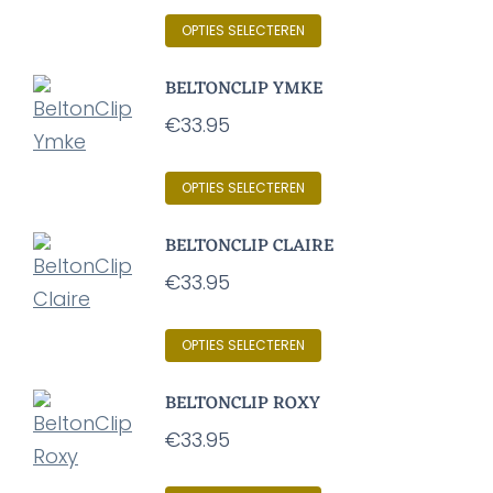
Dit
OPTIES SELECTEREN
product
BELTONCLIP YMKE
heeft
€
33.95
meerdere
variaties.
Dit
OPTIES SELECTEREN
Deze
product
optie
BELTONCLIP CLAIRE
heeft
kan
€
33.95
meerdere
gekozen
variaties.
worden
Dit
OPTIES SELECTEREN
Deze
op
product
optie
de
BELTONCLIP ROXY
heeft
kan
productpagina
€
33.95
meerdere
gekozen
variaties.
worden