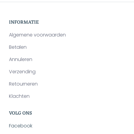
de
kan
productpagina
gekozen
INFORMATIE
worden
op
Algemene voorwaarden
de
Betalen
productpagina
Annuleren
Verzending
Retourneren
Klachten
VOLG ONS
Facebook