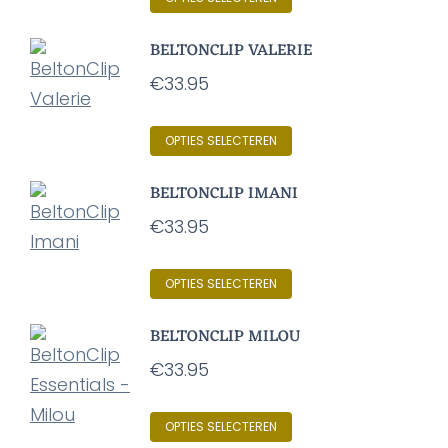
product
BELTONCLIP VALERIE
heeft
€
33.95
meerdere
variaties.
Dit
OPTIES SELECTEREN
Deze
product
optie
BELTONCLIP IMANI
heeft
kan
€
33.95
meerdere
gekozen
variaties.
worden
Dit
OPTIES SELECTEREN
Deze
op
product
optie
de
BELTONCLIP MILOU
heeft
kan
productpagina
€
33.95
meerdere
gekozen
variaties.
worden
Dit
OPTIES SELECTEREN
Deze
op