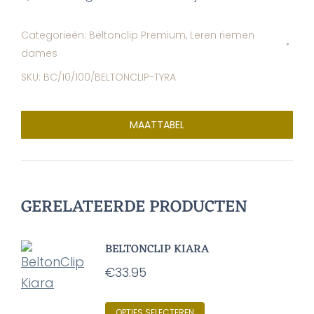
Categorieën:
Beltonclip Premium
,
Leren riemen
dames
SKU:
BC/10/100/BELTONCLIP-TYRA
MAATTABEL
GERELATEERDE PRODUCTEN
BELTONCLIP KIARA
€
33.95
Dit
OPTIES SELECTEREN