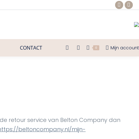
Faceb
Ins
page
pa
opens
ope
in
in
new
ne
CONTACT
Mijn account
windo
win
Search:
0
a de retour service van Belton Company dan
https://beltoncompany.nl/mijn-