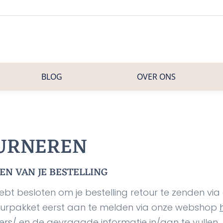
BLOG
OVER ONS
URNEREN
N VAN JE BESTELLING
ebt besloten om je bestelling retour te zenden vi
etourpakket eerst aan te melden via onze webshop
ers/
en de gevraagde informatie in/aan te vullen.