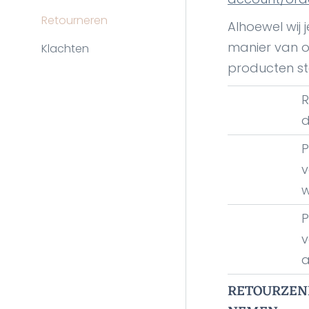
Retourneren
Alhoewel wij 
manier van o
Klachten
producten st
R
d
P
v
w
P
v
a
RETOURZEND